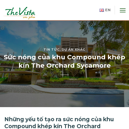
Skip
to
EN
content
TIN TỨC
,
DỰ ÁN KHÁC
Sức nóng của khu Compound khép
kín The Orchard Sycamore
Những yếu tố tạo ra sức nóng của khu
Compound khép kín The Orchard