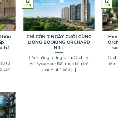
12
12
Th11
Th11
ở hữu
CHỈ CÒN 7 NGÀY CUỐI CÙNG
Hơn
ấp
ĐÓNG BOOKING ORCHARD
Orch
u tư
HILL
sa
Tiềm năng tương lai tại Orchard
Orcha
Đầu tư
Hill Sycamore Đặt mục tiêu trở
tiềm 
ng Lần
thành nhà tiên [...]