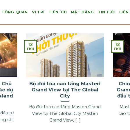
TỔNG QUAN
VỊ TRÍ
TIỆN ÍCH
MẶT BẰNG
TIN TỨC
LIÊN
12
12
Th11
Th11
a Chủ
Bộ đôi tòa cao tầng Masteri
Chín
ác dự
Grand View tại The Global
Gran
taland
City
đầu t
Bộ đôi tòa cao tầng Masteri Grand
Mast
 đầu tư
View tại The Global City Masteri
cao t
ng chỉ
Grand View, [...]