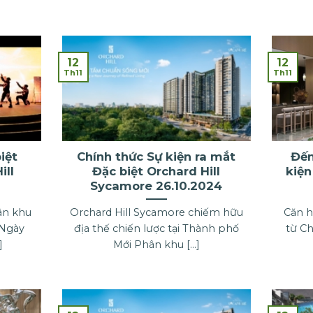
12
12
Th11
Th11
iệt
Chính thức Sự kiện ra mắt
Đếm
ill
Đặc biệt Orchard Hill
kiện
Sycamore 26.10.2024
ân khu
Orchard Hill Sycamore chiếm hữu
Căn h
 Ngày
địa thế chiến lược tại Thành phố
từ C
]
Mới Phân khu [...]