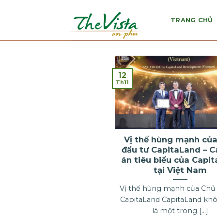
Skip
to
TRANG CHỦ
content
12
Th11
Vị thế hùng mạnh củ
đầu tư CapitaLand – C
án tiêu biểu của Capi
tại Việt Nam
Vị thế hùng mạnh của Chủ
CapitaLand CapitaLand khô
là một trong [...]