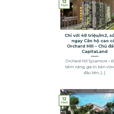
12
Th11
Chỉ với 48 triệu/m2, s
ngay Căn hộ cao c
Orchard Hill – Chủ đầ
CapitaLand
Orchard Hill Sycamore – 
tiềm năng, giá trị bền vữ
đầu tiên, [...]
12
Th11