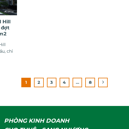
 Hill
 đợt
/m2
ill
u, chỉ
1
2
3
4
…
8
PHÒNG KINH DOANH