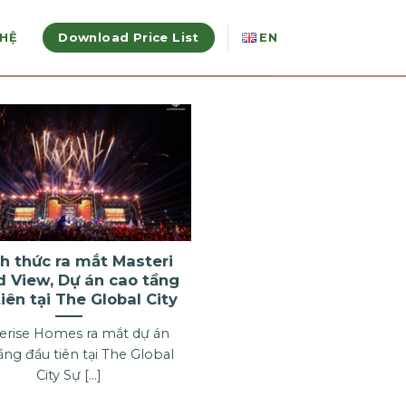
Download Price List
 HỆ
EN
h thức ra mắt Masteri
d View, Dự án cao tầng
iên tại The Global City
erise Homes ra mắt dự án
ầng đầu tiên tại The Global
City Sự [...]