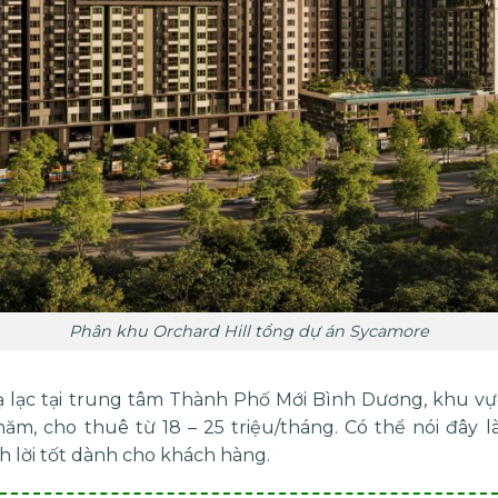
Phân khu Orchard Hill tổng dự án Sycamore
ạ lạc tại trung tâm Thành Phố Mới Bình Dương, khu vực
ăm, cho thuê từ 18 – 25 triệu/tháng. Có thể nói đây 
h lời tốt dành cho khách hàng.