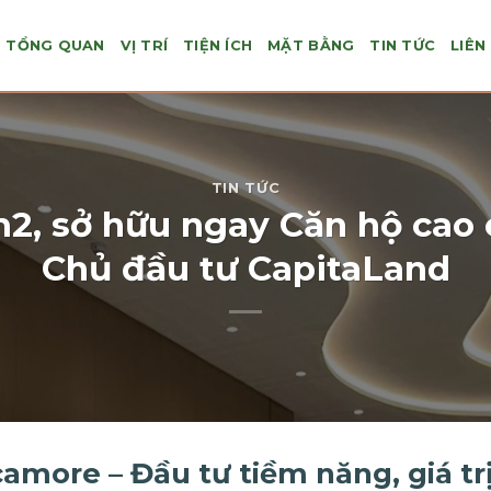
TỔNG QUAN
VỊ TRÍ
TIỆN ÍCH
MẶT BẰNG
TIN TỨC
LIÊN
TIN TỨC
m2, sở hữu ngay Căn hộ cao 
Chủ đầu tư CapitaLand
camore – Đầu tư tiềm năng, giá t