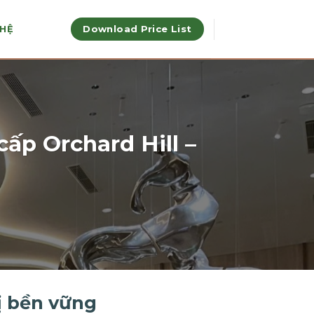
Download Price List
 HỆ
cấp Orchard Hill –
rị bền vững