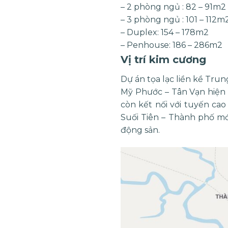
– 2 phòng ngủ : 82 – 91m2
– 3 phòng ngủ : 101 – 112m
– Duplex: 154 – 178m2
– Penhouse: 186 – 286m2
Vị trí kim cương
Dự án tọa lạc liền kề Trun
Mỹ Phước – Tân Vạn hiện 
còn kết nối với tuyến ca
Suối Tiên – Thành phố mới
động sản.