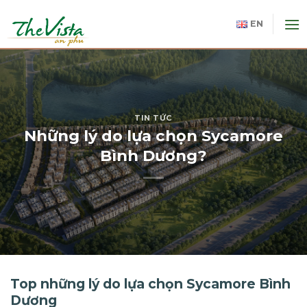
Skip
to
EN
content
TIN TỨC
Những lý do lựa chọn Sycamore
Bình Dương?
Top những lý do lựa chọn Sycamore Bình
Dương