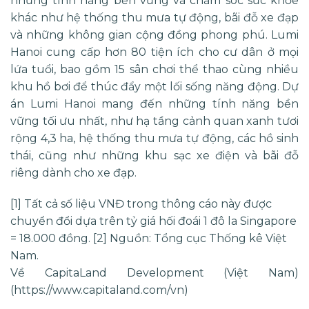
những tính năng bền vững và chăm sóc sức khỏe
khác như hệ thống thu mưa tự động, bãi đỗ xe đạp
và những không gian cộng đồng phong phú. Lumi
Hanoi cung cấp hơn 80 tiện ích cho cư dân ở mọi
lứa tuổi, bao gồm 15 sân chơi thể thao cùng nhiều
khu hồ bơi để thúc đẩy một lối sống năng động. Dự
án Lumi Hanoi mang đến những tính năng bền
vững tối ưu nhất, như hạ tầng cảnh quan xanh tươi
rộng 4,3 ha, hệ thống thu mưa tự động, các hồ sinh
thái, cũng như những khu sạc xe điện và bãi đỗ
riêng dành cho xe đạp.
[1] Tất cả số liệu VNĐ trong thông cáo này được
chuyển đổi dựa trên tỷ giá hối đoái 1 đô la Singapore
= 18.000 đồng.
[2] Nguồn: Tổng cục Thống kê Việt
Nam.
Về CapitaLand Development (Việt Nam)
(
https://www.capitaland.com/vn
)