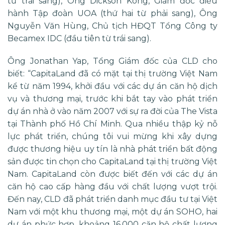
từ trái sang), Ông Dickson Kong, Giám đốc điều
hành Tập đoàn UOA (thứ hai từ phải sang), Ông
Nguyễn Văn Hùng, Chủ tịch HĐQT Tổng Công ty
Becamex IDC (đầu tiên từ trái sang).
Ông Jonathan Yap, Tổng Giám đốc của CLD cho
biết: “CapitaLand đã có mặt tại thị trường Việt Nam
kể từ năm 1994, khởi đầu với các dự án căn hộ dịch
vụ và thương mại, trước khi bắt tay vào phát triển
dự án nhà ở vào năm 2007 với sự ra đời của The Vista
tại Thành phố Hồ Chí Minh. Qua nhiều thập kỷ nỗ
lực phát triển, chúng tôi vui mừng khi xây dựng
được thương hiệu uy tín là nhà phát triển bất động
sản được tin chọn cho CapitaLand tại thị trường Việt
Nam. CapitaLand còn được biết đến với các dự án
căn hộ cao cấp hàng đầu với chất lượng vượt trội.
Đến nay, CLD đã phát triển danh mục đầu tư tại Việt
Nam với một khu thương mại, một dự án SOHO, hai
dự án phức hợp, khoảng 16.000 căn hộ chất lượng