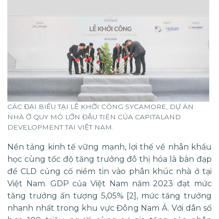
CÁC ĐẠI BIỂU TẠI LỄ KHỞI CÔNG SYCAMORE, DỰ ÁN
NHÀ Ở QUY MÔ LỚN ĐẦU TIÊN CỦA CAPITALAND
DEVELOPMENT TẠI VIỆT NAM.
Nền tảng kinh tế vững mạnh, lợi thế về nhân khẩu
học cùng tốc độ tăng trưởng đô thị hóa là bàn đạp
để CLD củng cố niềm tin vào phân khúc nhà ở tại
Việt Nam. GDP của Việt Nam năm 2023 đạt mức
tăng trưởng ấn tượng 5,05% [2], mức tăng trưởng
nhanh nhất trong khu vực Đông Nam Á. Với dân số