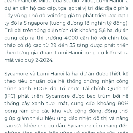
Jean-François Milou của Studio Milou, Lumi Hanoi là
dự án căn hộ cao cấp, tọa lạc tại vị trí đắc địa ở phía
Tây vùng Thủ đô, với tổng giá trị phát triển ước đạt 1
tỷ đô la Singapore (tương đương 18 nghìn tỷ đồng).
Trải dài trên tổng diện tích đất khoảng 5,6 ha, dự án
cung cấp ra thị trường 4.000 căn hộ với chín tòa
tháp có độ cao từ 29 đến 35 tầng được phát triển
theo từng giai đoạn. Lumi Hanoi cũng dự kiến sẽ ra
mắt vào quý 2-2024.
Sycamore và Lumi Hanoi là hai dự án được thiết kế
theo tiêu chuẩn của hệ thống chứng nhận công
trình xanh EDGE do Tổ chức Tài chính Quốc tế
(IFC) phát triển. Sycamore được bao trùm bởi hệ
thống cây xanh tươi mát, cung cấp khoảng 80%
bóng râm cho các khu vực cộng đồng, đồng thời
giúp giảm thiểu hiệu ứng đảo nhiệt đô thị và nâng
cao sức khỏe cho cư dân. Sycamore còn mang đến