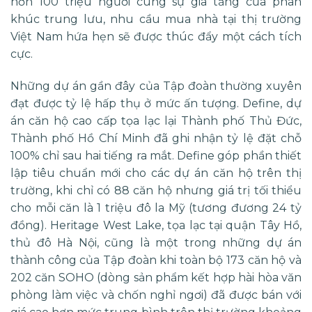
hơn 100 triệu người cùng sự gia tăng của phân
khúc trung lưu, nhu cầu mua nhà tại thị trường
Việt Nam hứa hẹn sẽ được thúc đẩy một cách tích
cực.
Những dự án gần đây của Tập đoàn thường xuyên
đạt được tỷ lệ hấp thụ ở mức ấn tượng. Define, dự
án căn hộ cao cấp tọa lạc lại Thành phố Thủ Đức,
Thành phố Hồ Chí Minh đã ghi nhận tỷ lệ đặt chỗ
100% chỉ sau hai tiếng ra mắt. Define góp phần thiết
lập tiêu chuẩn mới cho các dự án căn hộ trên thị
trường, khi chỉ có 88 căn hộ nhưng giá trị tối thiểu
cho mỗi căn là 1 triệu đô la Mỹ (tương đương 24 tỷ
đồng). Heritage West Lake, tọa lạc tại quận Tây Hồ,
thủ đô Hà Nội, cũng là một trong những dự án
thành công của Tập đoàn khi toàn bộ 173 căn hộ và
202 căn SOHO (dòng sản phẩm kết hợp hài hòa văn
phòng làm việc và chốn nghỉ ngơi) đã được bán với